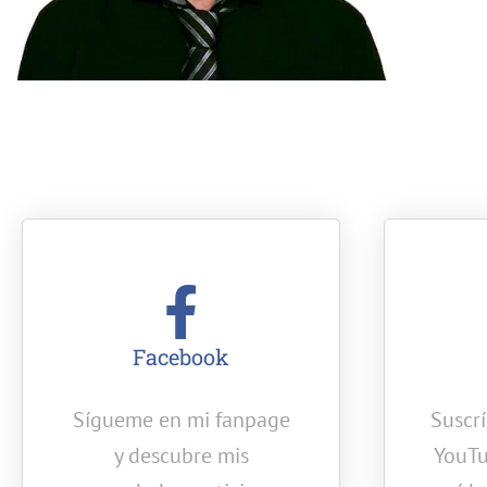
Facebook
Sígueme en mi fanpage
Suscr
y descubre mis
YouTu