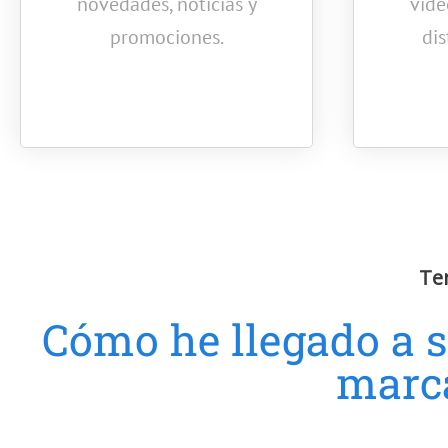
novedades, noticias y
víde
promociones.
di
Te
Cómo he llegado a s
marca