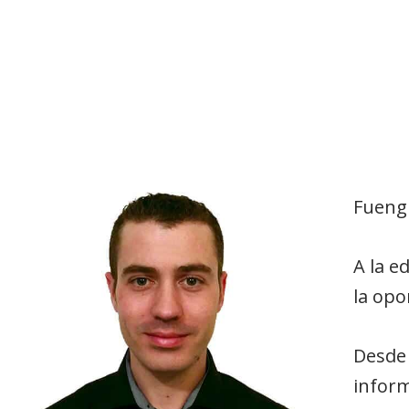
Fuengi
A la e
la opo
Desde 
inform