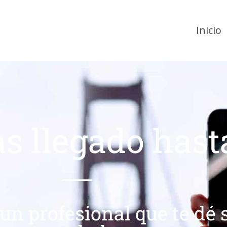
Inicio
as llegado hast
 un profesional que te dé 