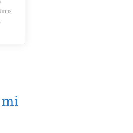
n
ltimo
a
 mi