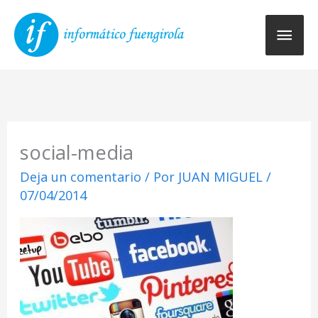
Ir
Men
al
contenido
princ
social-media
Deja un comentario
/ Por
JUAN MIGUEL
/
07/04/2014